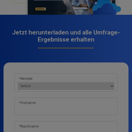
Jetzt herunterladen und alle Umfrage-
Ergebnisse erhalten
*
Anrede:
*
Vorname:
*
Nachname: